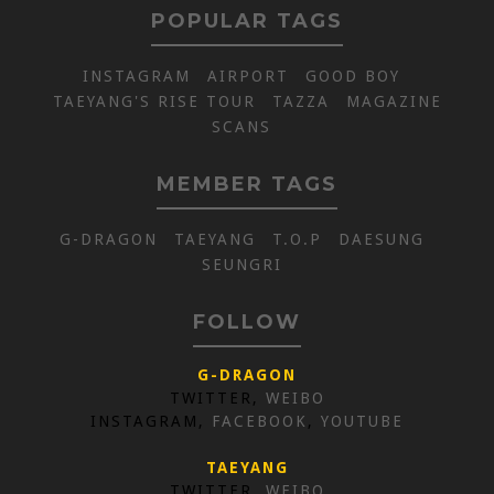
POPULAR TAGS
INSTAGRAM
AIRPORT
GOOD BOY
TAEYANG'S RISE TOUR
TAZZA
MAGAZINE
SCANS
MEMBER TAGS
G-DRAGON
TAEYANG
T.O.P
DAESUNG
SEUNGRI
FOLLOW
G-DRAGON
TWITTER,
WEIBO
INSTAGRAM,
FACEBOOK
,
YOUTUBE
TAEYANG
TWITTER,
WEIBO