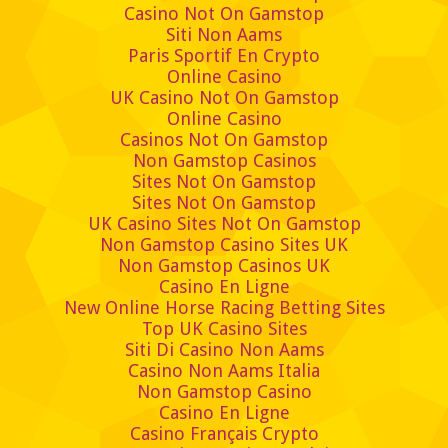
Casino Not On Gamstop
Siti Non Aams
Paris Sportif En Crypto
Online Casino
UK Casino Not On Gamstop
Online Casino
Casinos Not On Gamstop
Non Gamstop Casinos
Sites Not On Gamstop
Sites Not On Gamstop
UK Casino Sites Not On Gamstop
Non Gamstop Casino Sites UK
Non Gamstop Casinos UK
Casino En Ligne
New Online Horse Racing Betting Sites
Top UK Casino Sites
Siti Di Casino Non Aams
Casino Non Aams Italia
Non Gamstop Casino
Casino En Ligne
Casino Français Crypto